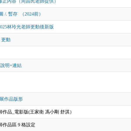
鑑修正內容（周昌民老師提供）
圖 /. 暫存 （2024前）
 2025林玲光老師更動後新版
 更動
說明+連結
 畢展作品版形
師作品_電影版(王家衛 馮小剛 舒淇）
師作品區 9 格設定