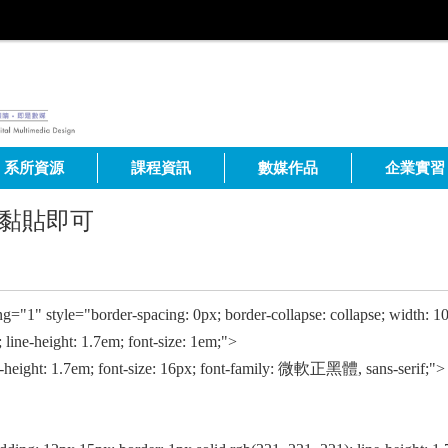
系所資源
課程資訊
數媒作品
企業實習
接黏貼即可
ng="1" style="border-spacing: 0px; border-collapse: collapse; width: 
 line-height: 1.7em; font-size: 1em;">
-height: 1.7em; font-size: 16px; font-family: 微軟正黑體, sans-serif;">