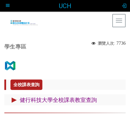
UCH
Togg
navig
:::
7736
瀏覽人次:
學生專區
全校課表查詢
▶
健行科技大學全校課表教室查詢