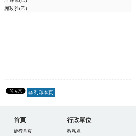
許銘叡(乙)
謝玫雅(乙)
列印本頁
首頁
行政單位
健行首頁
教務處