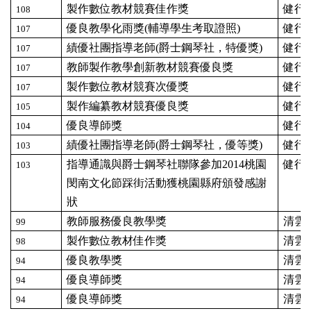
製作數位教材競賽佳作獎
健行
108
優良教學化雨獎(
輔導學生考取證照)
健行
107
績優社團指導老師(
爵士鋼琴社，特優獎)
健行
107
教師製作教學創新教材競賽優良獎
健行
107
製作數位教材競賽次優獎
健行
107
製作編纂教材競賽優良獎
健行
105
優良導師獎
健行
104
績優社團指導老師(
爵士鋼琴社，優等獎)
健行
103
指導通識與爵士鋼琴社聯隊參加2014
桃園
健行
103
閔南文化節踩街活動獲桃園縣府頒發感謝
狀
教師服務優良教學獎
清雲
99
製作數位教材佳作獎
清雲
98
優良教學獎
清雲
94
優良導師獎
清雲
94
優良導師獎
清雲
94