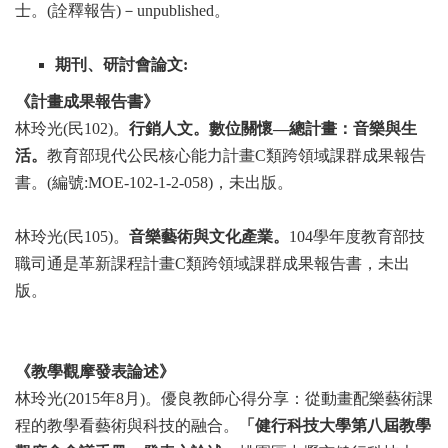
士。(
詮釋報告)－unpublished。
期刊、研討會論文:
《計畫成果報告書》
林玲光(
民102)。
行銷人文。數位關懷—總計畫：音樂與生
活。
教育部現代公民核心能力計畫C
類跨領域課群成果報告
書。(
編號:MOE-102-1-2-058)，未出版。
林玲光(
民105)。
音樂藝術與文化產業。
104學年度教育部技
職司通是革新課程計畫C類跨領
域課群成果報告書，未出
版。
《教學觀摩發表論述》
林玲光(2015
年8月)。優良教師心得分享：從動畫配樂藝術課
程的教學看藝術與科
技的融合。
「健行科技大學第八屆教學