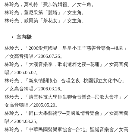
林玲光，莫札特「費加洛婚禮」／女主角。
林玲光，董尼采第「麗塔」／女主角。
林玲光，威爾第「茶花女」／女主角。
室內樂:
林玲光，「2006
愛無國界，星星小王子慈善音樂會─桃園」
／女高音獨唱／2006.
07.26
。
林玲光，「大漢音樂季，歌劇選粹之夜─花蓮」／女高音獨
唱／2006.05.02
。
林玲光，「新東情關懷心─合唱之夜─桃園縣立文化中心」
／女高音獨唱／2006.03.26
。
林玲光，「清雲科技大學師生聯合音樂會─民歌大會串」／
女高音獨唱／2005.05.20
。
林玲光，「輔仁大學藝術季─美國風情音樂會」／女高音獨
唱／2004.03.25
。
林玲光，「中華民國聲樂家協會─台北」聖誕音樂會／女高