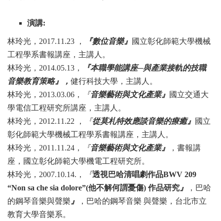
演講:
林玲光，2017.11.23
，
『數位音樂』
國立彰化師範大學機械
工程學系書報講座，
主講人。
林玲光，2014.05.13
，
『本職學能講座─與產業接軌的技職
音樂教育策略』，
健行
科技大學，主講人。
林玲光，2013.03.06
，
『
音樂藝術與文化產業』
國立交通大
學電信工程研究所講
座，主講人。
林玲光，2012.11.22
，
『
從莫札特效應談音樂的療癒』
國立
彰化師範大學機械工
程學系書報講座，主講人。
林玲光，2011.11.24
，
『
音樂藝術與文化產業』
，書報講
座，國立彰化師範大學機
電工程研究所。
林玲光，2007.10.14.
，
『
透視巴哈清唱劇作品BWV 209
“Non sa che sia
dolore”(
他不解何謂憂傷)
作品研究
』
，巴哈
的鋼琴音樂與聲樂
』
，巴哈的鋼
琴音樂 與聲樂，台北市立
教育大學音樂系。