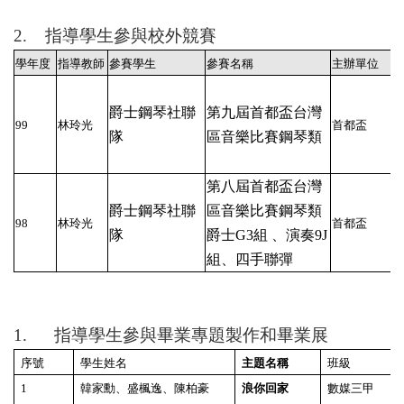
2.
指導學生參與校外競賽
學年度
指導教師
參賽學生
參賽名稱
主辦單位
爵士鋼琴社聯
第九屆首都盃台灣
99
林玲光
首都盃
隊
區音樂比賽鋼琴類
第八屆首都盃台灣
爵士鋼琴社聯
區音樂比賽鋼琴類
98
林玲光
首都盃
隊
爵士G3
組 、演奏9J
組、四手聯彈
1.
指導學生參與畢業專題製作和畢業展
序號
學生姓名
主題名稱
班級
1
韓家勳、盛楓逸、陳柏豪
浪你回家
數媒三甲