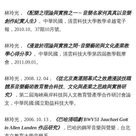
林玲光，
《配樂之理論與實務之一 ~
音樂名家何真真以音樂
創作紀實人生》
。中華
民國，清雲科技大學教學卓越電子
報，2010.10
。37期10月號。
林玲光，
《漫遊於理論與實務之間~
音樂藝術與文化產業教
學心得分享》
。中華民國，
清雲科技大學第四屆教學觀摩
會，2011.09.01
。
林玲光，2008. 12. 04
，
《從北京奧運開幕式之效應漫談技職
體系音樂藝術教育整合科技、文化與產業之思維與實務研
究》
，第二屆海峽兩岸科技與人文教育暨產學合作研討會論
文，中華民國:國立勤益科技大學。
林玲光，2006. 10. 13
，
《巴哈清唱劇 BWV51 Jauchzet Gott
in Allen Landen 作品研究》
，巴哈的鋼琴音樂與聲樂，台北
市立教育大學音樂系。