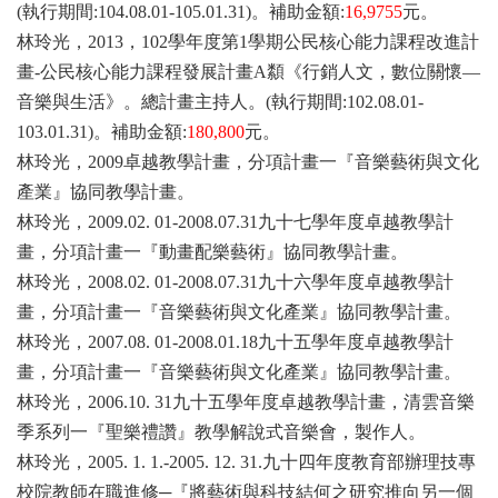
(執行期間:104.08.01-105.01.31)。補助金額:
16,9755
元。
林玲光，2013
，102學年度第1學期公民核心能力課程改進計
畫-公民核心能力課程發展計畫A纇《行銷人文，數位關懷—
音樂與生活》。總計畫主持人。(執行期間:102.08.01-
103.01.31)。補助金額:
180,800
元。
林玲光，2009
卓越教學計畫，分項計畫一『音樂藝術與文化
產業』協同教學計畫。
林玲光，2009.02. 01-2008.07.31
九十七學年度卓越教學計
畫，分項計畫一『動畫配樂藝術』協同教學計畫。
林玲光，2008.02. 01-2008.07.31
九十六學年度卓越教學計
畫，分項計畫一『音樂藝術與文化產業』協同教學計畫。
林玲光，2007.08. 01-2008.01.18
九十五學年度卓越教學計
畫，分項計畫一『音樂藝術與文化產業』協同教學計畫。
林玲光，2006.10. 31
九十五學年度卓越教學計畫，清雲音樂
季系列一『聖樂禮讚』教學解說式音樂
會，製作人。
林玲光，2005. 1. 1.-2005. 12. 31.
九十四年度教育部辦理技專
校院教師在職進修─『將藝術與科技結何之研究推向
另一個