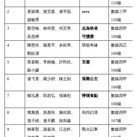
110
級
2
黃穎漪、謝艾庭、連芊茹、
zero
數媒三甲
趙敏秀
110
級
3
蔡岱翰、林祥恩、何芷寧、
志為牧者
數媒四甲
吳思樺
守護愛
109
級
4
陳慧伶、楊薏平、余崧寧、
萌寵奇緣
數媒四乙
鄭鈺潔
108
級
5
黃嘉毅、李銘倫、許民松、
安嘉
數媒四甲
蘇小媛
108
級
6
連弋萱、羅少妤、鍾之貽
落難公主
數媒四甲
108
級
7
楊泓彥、田昌弘、張琬彤
悸憶食點
數媒四甲
108
級
8
詹雅惠、吳惠玲、施欣穎、
烏托幻境
數媒四甲
溫子緯、連天麟、徐與鑫
107
級
9
林家賢、謝嘉洧、江志軒、
戰火記事
數媒四甲