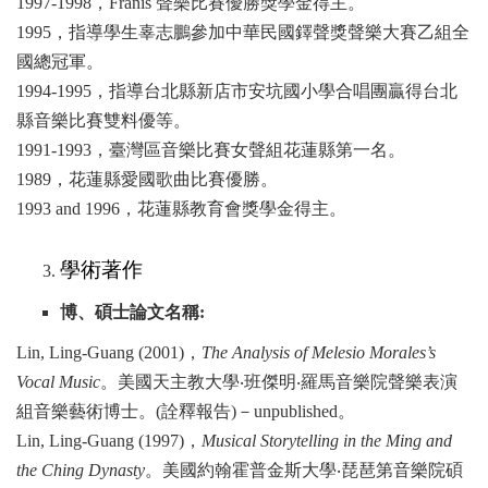
1997-1998
，Franis
聲樂比賽優勝獎學金得主。
1995
，指導學生辜志鵬參加中華民國鐸聲獎聲樂大賽乙組全
國總冠軍。
1994-1995
，指導台北縣新店市安坑國小學合唱團贏得台北
縣音樂比賽雙料優等。
1991-1993
，臺灣區音樂比賽女聲組花蓮縣第一名。
1989
，花蓮縣愛國歌曲比賽優勝。
1993 and 1996
，花蓮縣教育會獎學金得主。
學術著作
博、碩士論文名稱:
Lin, Ling-Guang (2001)
，
The Analysis of Melesio Morales’s
Vocal Music
。美國天主
教大學‧班傑明‧羅馬音樂院聲樂表演
組音樂藝術博士。(
詮釋報告)－unpublished。
Lin, Ling-Guang (1997)
，
Musical Storytelling in the Ming and
the Ching Dynasty
。
美國約翰霍普金斯大學‧琵琶第音樂院碩