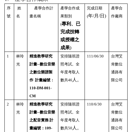
序
姓
產學合作計
產學合作成
完成日期
產學合
年/
月/日)
號
名
畫名稱
果類別
(
作廠商
專利、已
(
完成技轉
或授權之
成果
)
1
林玲
精進教學研究
安排隨班證
111/06/30
台灣艾
光
計畫─數位音樂
照考試。全
肯數位
之數位樂譜製
年度考取人
通路有
人。
作 計畫編號：
數共46
限公司
110-DM-001-
CM
2
林玲
精進教學研究
安排隨班證
110/6/30
台灣艾
光
計畫─數位音樂
照考試。全
肯數位
之配音實務 計
年度考取人
通路有
人。
畫編號：109-
數共50
限公司