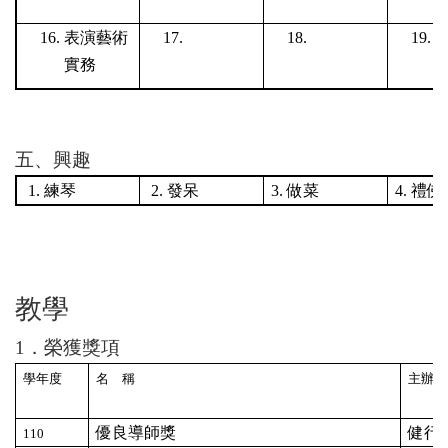
表演藝術
實務
五、興趣
1.
練琴
2.
發呆
3.
做菜
4.
禮佛
教學
1
．榮獲獎項
學年度
名 稱
主辦單
優良導師獎
健行
110