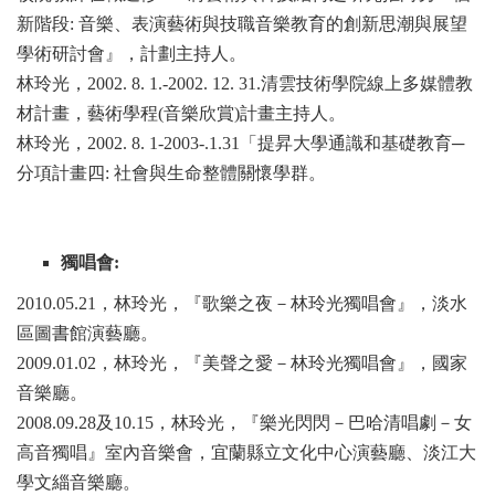
新階段:
音樂、表演藝術與技職音樂教育的創新思潮與展望
學術研討會』，
計劃主持人。
林玲光，2002. 8. 1.-2002. 12. 31.
清雲技術學院線上多媒體教
材計畫，藝術學程(
音樂欣賞)計畫主持人。
林玲光，2002. 8. 1-2003-.1.31
「提昇大學通識和基礎教育─
分項計畫四:
社會與生命整體關懷學群。
獨唱會:
2010.05.21
，林玲光，『歌樂之夜－林玲光獨唱會』，淡水
區圖書館演藝廳。
2009.01.02
，林玲光，『美聲之愛－林玲光獨唱會』，國家
音樂廳。
2008.09.28
及10.15
，林玲光，『樂光閃閃－巴哈清唱劇－女
高音獨唱』室內音樂
會
，宜蘭縣立文化中心演藝廳、淡江大
學文緇音樂廳。