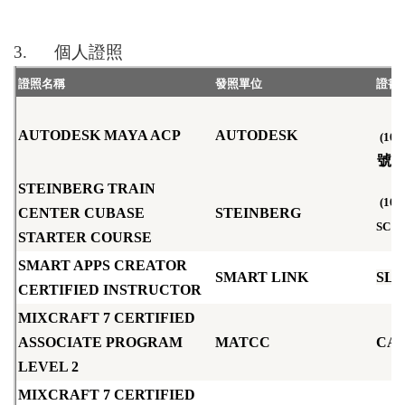
3.
個人證照
證照名稱
發照單位
證書
AUTODESK MAYA ACP
AUTODESK
(105
號
STEINBERG TRAIN
(107
CENTER CUBASE
STEINBERG
SC10
STARTER COURSE
SMART APPS CREATOR
SMART LINK
SL1
CERTIFIED INSTRUCTOR
MIXCRAFT 7 CERTIFIED
ASSOCIATE PROGRAM
MATCC
CA2
LEVEL 2
MIXCRAFT 7 CERTIFIED