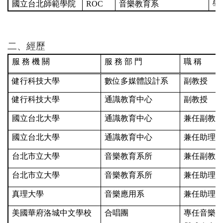
國立台北師範學院
ROC
音樂教育系
學
二、經歷
服 務 機 關
服 務 部 門
職 稱
健行科技大學
數位多媒體設計系
副教授
健行科技大學
通識教育中心
副教授
國立台北大學
通識教育中心
兼任副教
國立台北大學
通識教育中心
兼任助理
台北市立大學
音樂教育系所
兼任副教
台北市立大學
音樂教育系所
兼任助理
真理大學
音樂應用系
兼任助理
美國華府洛城中文學校
合唱團
專任音樂