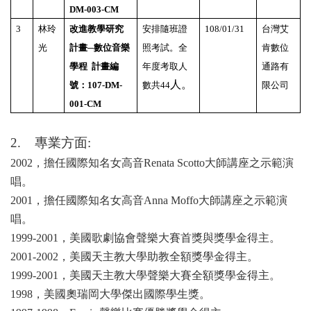
DM-003-CM
3
林玲
改進教學研究
安排隨班證
108/01/31
台灣艾
光
計畫─數位音樂
照考試。全
肯數位
學程 計畫編
年度考取人
通路有
人。
號：107-DM-
數共44
限公司
001-CM
2.
專業方面:
2002
，擔任國際知名女高音Renata Scotto
大師講座之示範演
唱。
2001
，擔任國際知名女高音Anna Moffo
大師講座之示範演
唱。
1999-2001
，美國歌劇協會聲樂大賽首獎與獎學金得主。
2001-2002
，美國天主教大學助教全額獎學金得主。
1999-2001
，美國天主教大學聲樂大賽全額獎學金得主。
1998
，美國奧瑞岡大學傑出國際學生獎。