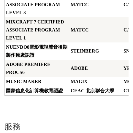
ASSOCIATE PROGRAM
MATCC
CA3
LEVEL 3
MIXCRAFT 7 CERTIFIED
ASSOCIATE PROGRAM
MATCC
CA1
LEVEL 1
NUENDO8
電影電視聲音後期
STEINBERG
SN1
製作原廠認證
ADOBE PREMIERE
ADOBE
YPN
PROCS6
MUSIC MAKER
MAGIX
MG1
國家信息化計算機教育認證
CEAC
北京聯合大學
CT2
服務