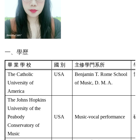
一、學歷
畢 業 學 校
國 別
主修學門系所
學
The Catholic
USA
Benjamin T. Rome School
博
University of
of Music, D. M. A.
America
The Johns Hopkins
University of the
Peabody
USA
Music-vocal performance
碩
Conservatory of
Music