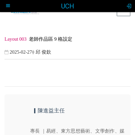
UCH
Togg
navig
:::
Layout 003
老師作品區 9 格設定
2025-02-27
邱 俊欽
▎陳進益主任
專長 ｜易經、東方思想藝術、文學創作、媒