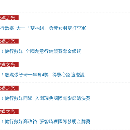
數媒之光
行數媒 大一「雙林組」勇奪女羽雙打季軍
數媒之光
！健行數媒 全國創意行銷競賽奪金銀銅
數媒之光
！數媒張智琦一年奪4獎 得獎心路這麼說
數媒之光
！健行數媒同學 入圍瑞典國際電影節總決賽
數媒之光
！健行數媒高政裕 張智琦獲國際發明金牌獎