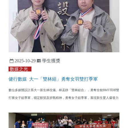
2025-10-29
學生獲獎
數媒之光
健行數媒 大一「雙林組」勇奪女羽雙打季軍
數位多媒體設計系大一新生林玟儀、林孟靜「雙林組合」，勇奪全校BMT羽球雙
打賽女子組季軍，穩定默契及拚戰精神，勇奪女子組季軍，展現新生驚人爆發力