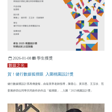
2026-01-08
學生獲獎
數媒之光
賀！健行數媒狐狸眼 入圍桃園設計獎
健行數媒體設計系再傳捷報，由翁美寧老師指導，陳薏心、黃宗恩、王玉珍、范
姜雅婷四位同學共同創作的作品「狐狸眼」，入圍「2025桃園設計獎」