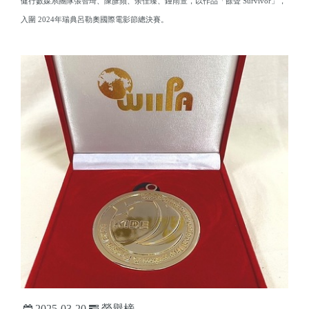
健行數媒系團隊張智琦、陳彥蘋、余佳臻、鍾雨萱，以作品「餘聲 Survivor」，
入圍 2024年瑞典呂勒奧國際電影節總決賽。
2025-03-20
榮譽榜