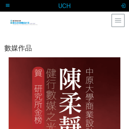
UCH
Togg
navig
:::
數媒作品