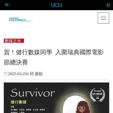
UCH
Togg
navig
:::
數媒之光
賀！健行數媒同學 入圍瑞典國際電影
節總決賽
2025-03-23
邱 俊欽