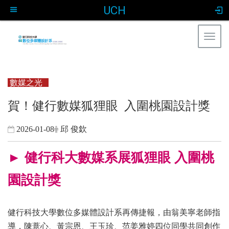
UCH
Togg
navig
:::
數媒之光
賀！健行數媒狐狸眼 入圍桃園設計獎
2026-01-08
邱 俊欽
► 健行科大數媒系展狐狸眼 入圍桃
園設計獎
健行科技大學數位多媒體設計系再傳捷報，由翁美寧老師指
導，陳薏心、黃宗恩、王玉珍、范姜雅婷四位同學共同創作