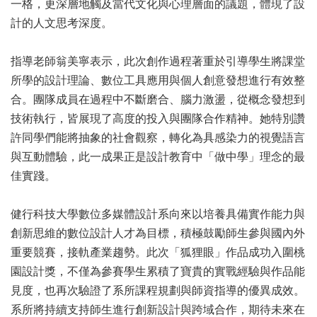
一格，更深層地觸及當代文化與心理層面的議題，體現了設
計的人文思考深度。
指導老師翁美寧表示，此次創作過程著重於引導學生將課堂
所學的設計理論、數位工具應用與個人創意發想進行有效整
合。團隊成員在過程中不斷磨合、腦力激盪，從概念發想到
技術執行，皆展現了高度的投入與團隊合作精神。她特別讚
許同學們能將抽象的社會觀察，轉化為具感染力的視覺語言
與互動體驗，此一成果正是設計教育中「做中學」理念的最
佳實踐。
健行科技大學數位多媒體設計系向來以培養具備實作能力與
創新思維的數位設計人才為目標，積極鼓勵師生參與國內外
重要競賽，接軌產業趨勢。此次「狐狸眼」作品成功入圍桃
園設計獎，不僅為參賽學生累積了寶貴的實戰經驗與作品能
見度，也再次驗證了系所課程規劃與師資指導的優異成效。
系所將持續支持師生進行創新設計與跨域合作，期待未來在