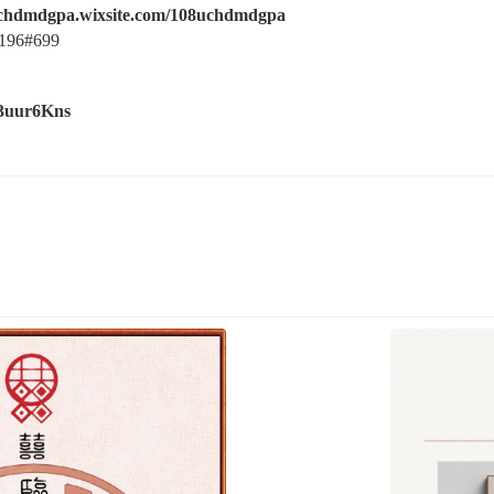
/uchdmdgpa.wixsite.com/108uchdmdgpa
1196#699
X3uur6Kns