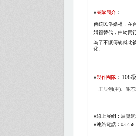
：
●
團隊簡介
傳統民俗婚禮，在
婚禮替代，由於實
為了不讓傳統就此
化。
：108
●
製作團隊
王辰翎
(
甲
)
、謝芯
●
線上展網：
展覽網
●
連絡電話：03-458-1