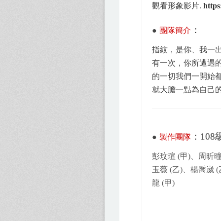
觀看形象影片
.
https
：
●
團隊簡介
指紋，是你、我一
有一次，你所遭遇
的一切我們一開始
就大膽一點為自己
：108
●
製作團隊
彭玟瑄 (甲)、周昕曈
玉薇 (乙)、楊喬崴 
龍 (甲)