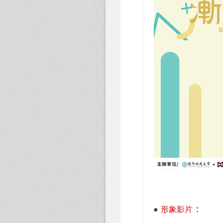
：
●
形象影片