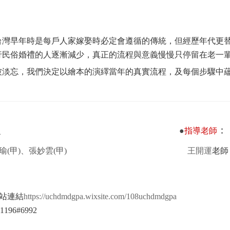
台灣早年時是每戶人家嫁娶時必定會遵循的傳統，但經歷年代更
行民俗婚禮的人逐漸減少，真正的流程與意義慢慢只停留在老一
被淡忘，我們決定以繪本的演繹當年的真實流程，及每個步驟中
級
：
●
指導老師
瑜
(
甲
)
、張妙雲
(
甲
)
王開運
老師
站連結
https://uchdmdgpa.wixsite.com/108uchdmdgpa
196#6992