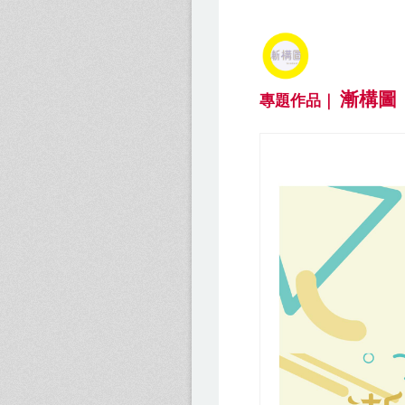
漸構圖
專題作品｜