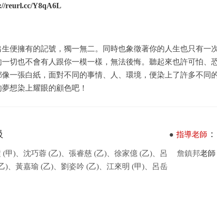
://reurl.cc/Y8qA6L
出生便擁有的記號，獨一無二。同時也象徵著你的人生也只有一
的一切也不會有人跟你一模一樣，無法後悔。聽起來也許可怕、恐
都像一張白紙，面對不同的事情、人、環境，便染上了許多不同的
的夢想染上耀眼的顧色吧！
級
：
●
指導老師
 (甲)、沈巧蓉 (乙)、張睿慈 (乙)、徐家億 (乙)、呂
詹鎮邦
老師
(乙)、黃嘉瑜 (乙)、劉姿吟 (乙)、江來明 (甲)、呂岳