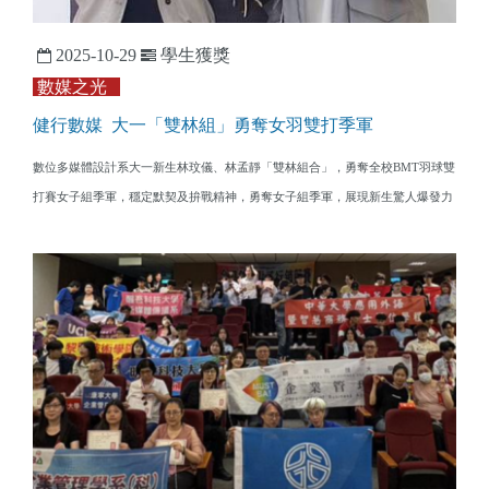
2025-10-29
學生獲獎
數媒之光
健行數媒 大一「雙林組」勇奪女羽雙打季軍
數位多媒體設計系大一新生林玟儀、林孟靜「雙林組合」，勇奪全校BMT羽球雙
打賽女子組季軍，穩定默契及拚戰精神，勇奪女子組季軍，展現新生驚人爆發力