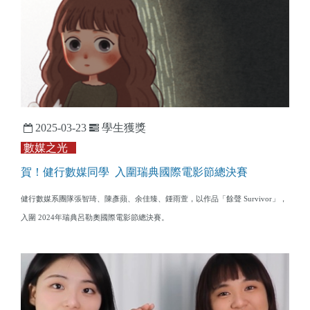
2025-03-23
學生獲獎
數媒之光
賀！健行數媒同學 入圍瑞典國際電影節總決賽
健行數媒系團隊張智琦、陳彥蘋、余佳臻、鍾雨萱，以作品「餘聲 Survivor」，
入圍 2024年瑞典呂勒奧國際電影節總決賽。