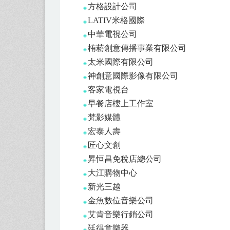
方格設計公司
◉
LATIV米格國際
◉
中華電視公司
◉
栯菘創意傳播事業有限公司
◉
太米國際有限公司
◉
神創意國際影像有限公司
◉
客家電視台
◉
早餐店樓上工作室
◉
梵影媒體
◉
宏泰人壽
◉
匠心文創
◉
昇恒昌免稅店總公司
◉
大江購物中心
◉
新光三越
◉
金魚數位音樂公司
◉
艾肯音樂行銷公司
◉
廷得意樂器
◉