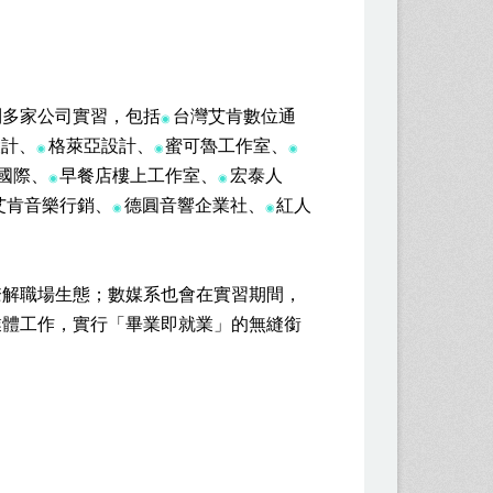
到多家公司實習，包括
台灣艾肯數位通
◉
設計、
格萊亞設計、
蜜可魯工作室、
◉
◉
◉
國際、
早餐店樓上工作室、
宏泰人
◉
◉
艾肯音樂行銷、
德圓音響企業社、
紅人
◉
◉
瞭解職場生態；數媒系也會在實習期間，
業體工作，實行「畢業即就業」的無縫銜