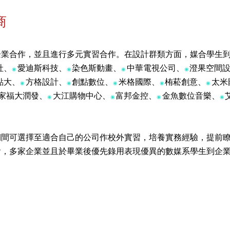
商
企業合作，並且進行多元實習合作。在設計群類方面，媒合學生
社、
愛迪斯科技、
染色斯動畫、
中華電視公司、
澄果空間
◉
◉
◉
◉
點大、
方格設計、
創點數位、
米格國際、
栯菘創意、
太米
◉
◉
◉
◉
◉
家福大潤發、
大江購物中心、
富邦金控、
金魚數位音樂、
◉
◉
◉
◉
期間可選擇至適合自己的公司作校外實習，培養實務經驗，提前
會，多家企業並且於畢業後優先錄用表現優異的數媒系學生到企