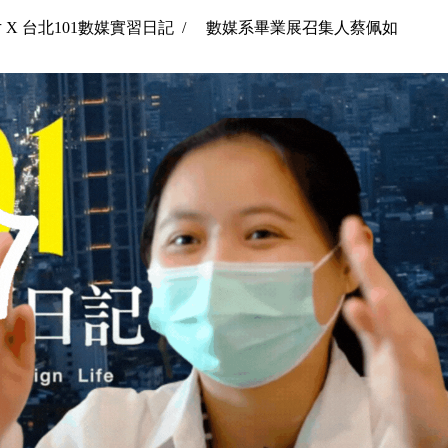
片 X 台北101數媒實習日記 / 數媒系畢業展召集人蔡佩如