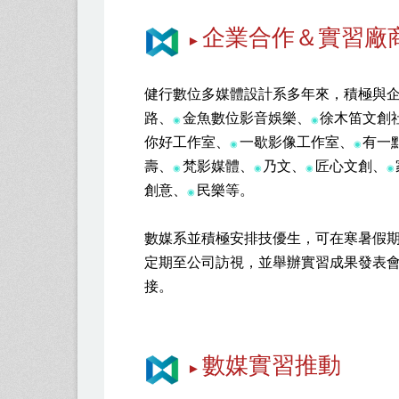
企業合作＆實習廠
►
健行數位多媒體設計系多年來，積極與
路、
金魚數位影音娛樂、
徐木笛文創
◉
◉
你好工作室、
一歇影像工作室、
有一
◉
◉
壽、
梵影媒體、
乃文、
匠心文創、
◉
◉
◉
◉
創意、
民樂等。
◉
數媒系並積極安排技優生，可在寒暑假
定期至公司訪視，並舉辦實習成果發表
接。
數媒實習推動
►