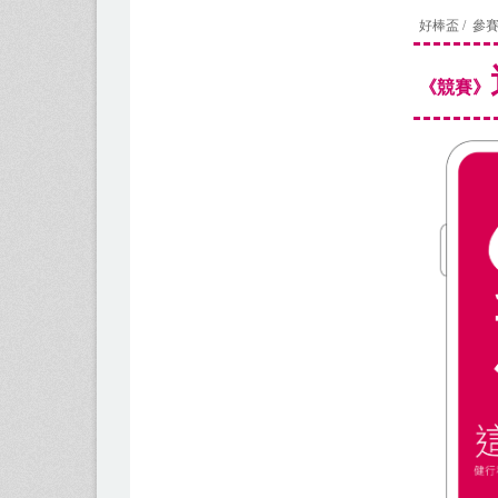
好棒盃 / 參
《競賽》