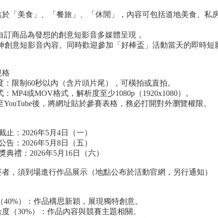
聚焦於「美食」、「餐旅」、「休閒」，內容可包括道地美食、私
以自訂商品為發想的創意短影音多媒體呈現，
等延伸創意短影音內容。同時歡迎參加「好棒盃」活動當天的即時短
規格
長度：限制60秒以內（含片頭片尾），可橫拍或直拍。
式：MP4或MOV格式，解析度至少1080p（1920x1080）。
傳至YouTube後，將網址貼於參賽表格，務必打開對外瀏覽權限。
截止：2026年5月4日（一）
公告：2026年5月8日（五）
獎典禮：2026年5月16日（六）
賽者，須到場進行作品展示（地點公布於活動官網，另行通知）
性（40%）：作品構思新穎，展現獨特創意。
契合度（30%）：作品內容與競賽主題相關。