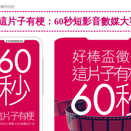
賽徵件訊息
這片子有梗：60秒短影音數媒