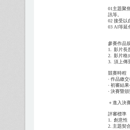
01主題
訊等。
02 接受
03 AI
參賽作品
1. 影片
2. 影片格
3. 須上
競賽時程
· 作品繳交
· 初審結果
· 決賽暨頒
＋進入決
​評審標準
1. 創意
2. 主題