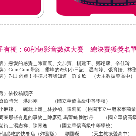
這片子有梗：60秒短影音數媒大賽 總決賽獲獎名
牌）戀愛的感覺＿陳宣寰、文加寶、楊建王、鄭翊康、辛佳玲
牌）Gum Gum 帶路＿霧峰的奇幻小日記＿温宥婷、張育姍、
牌）7-11 必買！不準只有我知道＿許文欣 （天主教振聲高中）
選）依投稿順序
中療癒時光＿洪郅剛
（
國立華僑高級中等學校
）
小麻辣，一碗就上癮＿林妙禎、陳莉庭
（
桃園市立中壢家事商業
商圈那些有趣的事物＿陳彥廷 馬蕾絲 劉妙丹
（
國立華僑高
老街＿湯志祥、陳青逸
（
國立華僑高級中等學校
）
6個必吃的快餐店（炸裂版）＿廖國嶸
（天主教振聲高中）