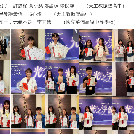
沒了＿許筵榆 黃昕慈 鄭語稼 賴悅馨
（天主教振聲高中）
早餐誰最強＿張心瑜
（天主教振聲高中）
在手，元氣不走＿李宜臻
（
國立華僑高級中等學校
）