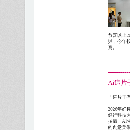
恭喜以上2
與，今年
賽。
----------
Ai這
「這片子
2026年
​健行科
拍攝、A
的創意美