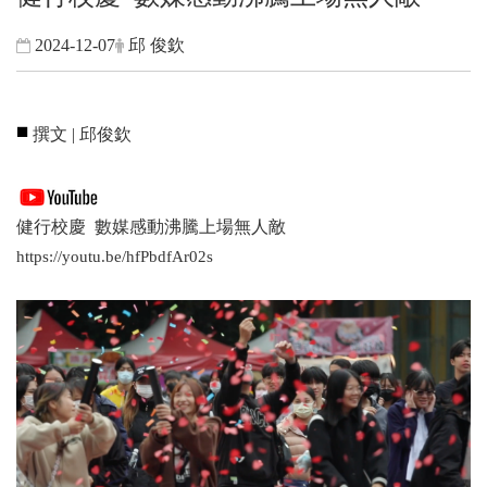
2024-12-07
邱 俊欽
◾
撰文 | 邱俊欽
健行校慶 數媒感動沸騰上場無人敵
https://youtu.be/hfPbdfAr02s