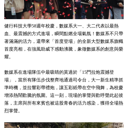
健行科技大學58週年校慶，數媒系大一、大二代表以最熱
血、最震撼的方式進場，瞬間點燃全場氣氛！數媒系不只帶
著滿滿的活力，還帶來「首度登場」的全新大型數媒系旗幟
首度亮相，在強風助威下感動沸騰，象徵數媒系的創意與榮
耀。
數媒系在進場隊伍中最吸睛的莫過於「15門拉炮震撼登
場」，當所有隊伍步伐整齊地通過司令台，大一新生精準抓
準時機，並拉響彩帶禮炮，讓五彩紙帶在空中飛舞，為校慶
增添熱鬧歡騰的氛圍。這一刻，現場的掌聲與歡呼聲此起彼
落，主席與所有來賓也被這股青春的活力感染，獲得全場熱
烈掌聲。