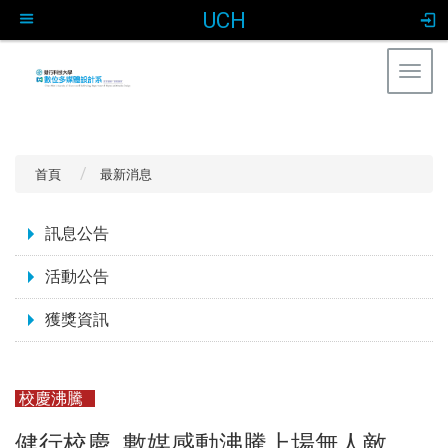
UCH
Togg
navig
:::
首頁
最新消息
:::
訊息公告
活動公告
獲獎資訊
校慶沸騰
健行校慶 數媒感動沸騰上場無人敵