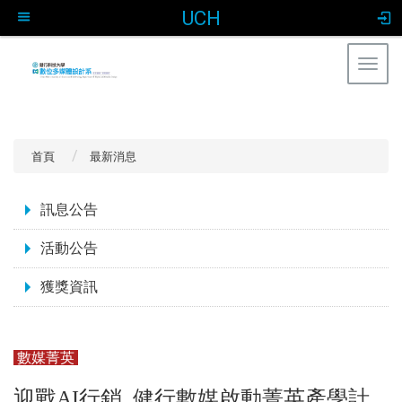
UCH
Togg
navig
:::
首頁
最新消息
:::
訊息公告
活動公告
獲獎資訊
數媒菁英
迎戰AI行銷 健行數媒啟動菁英產學計