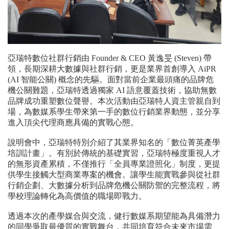
亞瑞特數位社群行銷由 Founder & CEO 黃逸旻 (Steven) 帶
領，長期深耕大數據與社群行銷，更是業界首創導入 AiPR
(AI 智能公關) 概念的先驅。面對當前企業最頭痛的品牌危
機公關難題，亞瑞特透過獨家 AI 語意覆蓋技術，協助無數
品牌成功重塑數位聲譽。本次活動由亞瑞特人資主管親自到
場，為數媒系學生帶來第一手的數位行銷業界動態，並分享
進入頂尖代理商應具備的實戰心態。
說明會中，亞瑞特特別介紹了其業界知名的「數位菁英產學
培訓計畫」。有別於傳統的基礎實習，亞瑞特極度重視人才
的無形資產累積，不僅推行「全員專業證照化」制度，更提
供學生接觸大型商業專案的機會。讓學生能實戰參與從社群
行銷企劃、大數據分析到品牌危機公關防禦的完整流程，將
學校理論轉化為高價值的職場即戰力。
透過本次的產學媒合與交流，健行數媒系期望能為具備潛力
的同學爭取最優質的實戰舞台，共同培育符合未來市場需