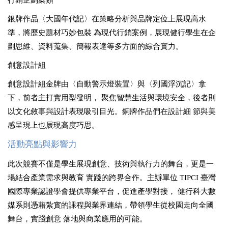
行銷企劃案類
銀牌作品〈大國年代記〉在策略分析與品牌定位上展現高水
準，將歷史題材巧妙包裝 為現代行銷案例，展現健行學生在企
劃思維、資料蒐集、簡報表達等多方面的綜合實力。
創意設計組
創意設計組金牌由〈自動警示燈裝置〉與〈列國浮沉記〉拿
下，前者主打實用型發明， 聚焦智慧生活與環境安全，後者則
以文化敘事與設計表現吸引目光。銅牌作品們在設計細 節與美
感呈現上也展現高度巧思。
活動亮點與影響力
此次競賽不僅是學生展現創意、技術與執行力的舞台，更是一
場結合產業需求與教育 實踐的跨界合作。主辦單位
TIPCI
臺灣
國際專業認證學會提供專業平台，促進產學對接， 健行科大數
媒系則憑藉紮實的課程與業界連結，帶領學生從校園走向全國
舞台，實踐創意 落地與商業應用的可能。