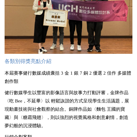
各類別得獎亮點介紹
本屆賽事健行數媒成績囊括
3
金
1
銀
7
銅
2
優選
2
佳作 多媒體
創作類
健行數媒學生以豐富的影像語言與故事力打動評審，金牌作品
〈吃
Bee
，不延畢〉以 輕鬆詼諧的方式呈現學生生活議題，展
現動畫技術與社會觀察的結合。銅牌作品如〈麵包 王國的寶
藏〉與〈糖霜飛翅〉，則以強烈的視覺風格和創意劇情，創造
夢幻般的沉浸體驗。