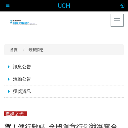
UCH
Togg
navig
:::
首頁
最新消息
:::
訊息公告
活動公告
獲獎資訊
數媒之光
賀！健行數媒 全國創意行銷競賽奪金