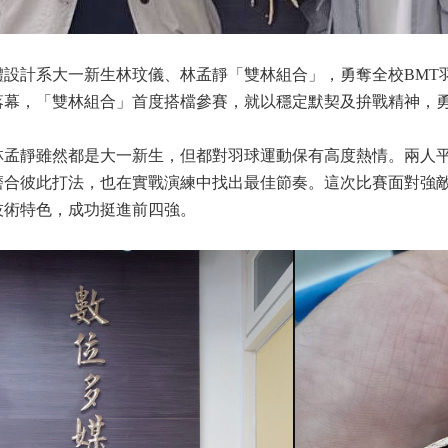
體設計系大一新生林玟儀、林孟靜「雙林組合」，勇奪全校BMT
落幕，「雙林組合」首度搭檔參賽，就以穩定默契及拚戰精神，
林孟靜雖然都是大一新生，但都對羽球運動保有高度熱情。兩人
磨合彼此打法，也在實戰演練中找出最佳節奏。這次比賽面對強
技術特色，成功挺進前四強。