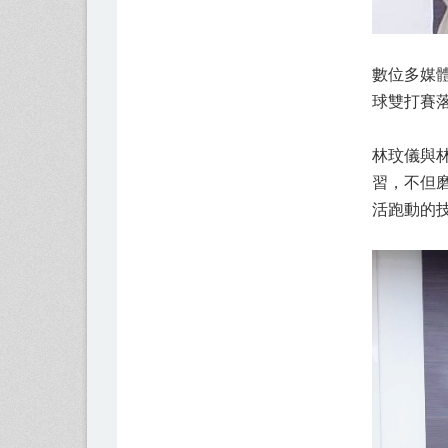
數位多媒
球雙打賽
林玟儀與
習，不但
活跑動的