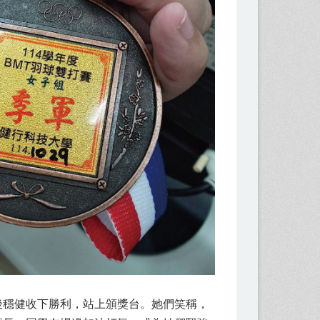
後穩健收下勝利，站上頒獎台。她們笑稱，