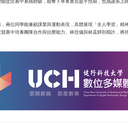
望能從比賽中累積經驗，能奪下季軍實在超乎預期，也感謝系上
示，兩位同學能兼顧課業與運動表現，具體展現「全人學習」精
從競賽中培養團隊合作與抗壓能力。林玟儀與林孟靜則期許，將