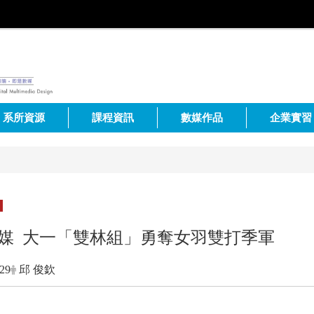
系所資源
課程資訊
數媒作品
企業實習
媒 大一「雙林組」勇奪女羽雙打季軍
-29
邱 俊欽