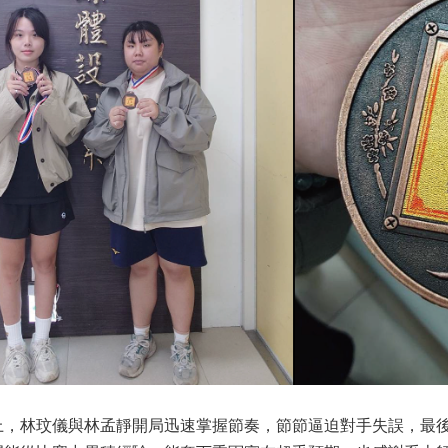
上，林玟儀與林孟靜開局迅速掌握節奏，節節逼迫對手失誤，最