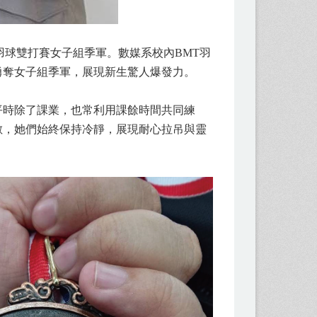
羽球雙打賽女子組季軍。數媒系校內BMT羽
勇奪女子組季軍，展現新生驚人爆發力。
平時除了課業，也常利用課餘時間共同練
敵，她們始終保持冷靜，展現耐心拉吊與靈