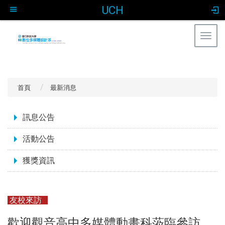
UCH
Togg
navig
:::
首頁
最新消息
:::
訊息公告
活動公告
獲獎資訊
友校來訪
歡迎觀音高中多媒體動畫科蒞臨參訪