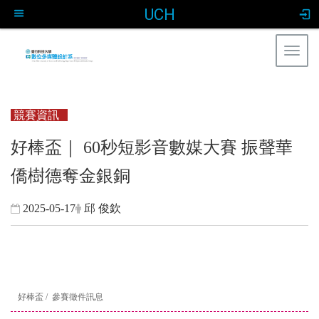
UCH
Togg
navig
:::
競賽資訊
好棒盃｜ 60秒短影音數媒大賽 振聲華
僑樹德奪金銀銅
2025-05-17
邱 俊欽
好棒盃 / 參賽徵件訊息