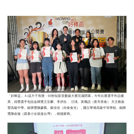
「好棒盃」Ａi這片子有梗：60秒短影音數媒大賽完滿閉幕，今年比賽選手作品優
異，得獎選手包括金牌獎王呈麟、李伊欣 、汪瑀、黃珮語（夜市美食） 天主教振
聲高級中學。銀牌獎陳媛鳳、蘇佳佳（街食食光），國立華僑高級中等學校。銅牌
獎陳俞璇（跟著小女孩遊台灣），樹德家商。