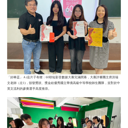
「好棒盃」Ａi這片子有梗：60秒短影音數媒大賽完滿閉幕，大賽評審團主席洪瑞
文老師（左1)，頒發獎狀、獎金給優秀國立華僑高級中等學校師生團隊，並對於中
英文流利的參賽選手高度推崇。