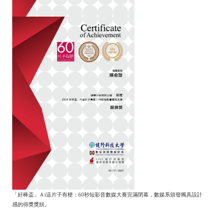
「好棒盃」Ａi這片子有梗：60秒短影音數媒大賽完滿閉幕，數媒系頒發獨具設計
感的得獎獎狀。