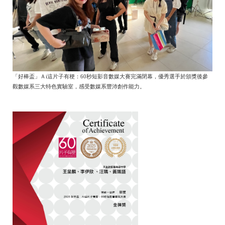
「好棒盃」Ａi這片子有梗：60秒短影音數媒大賽完滿閉幕，優秀選手於頒獎後參
觀數媒系三大特色實驗室，感受數媒系豐沛創作能力。