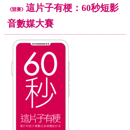
這片子有梗：60秒短影
《競賽》
音數媒大賽