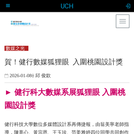
UCH
Togg
navig
:::
數媒之光
賀！健行數媒狐狸眼 入圍桃園設計獎
2026-01-08
邱 俊欽
► 健行科大數媒系展狐狸眼 入圍桃
園設計獎
健行科技大學數位多媒體設計系再傳捷報，由翁美寧老師指
導，陳薏心、黃宗恩、王玉珍、范姜雅婷四位同學共同創作