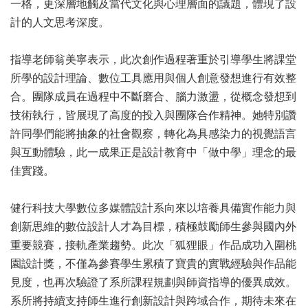
一格，更深層地觸及當代文化與心理層面的議題，體現了設
計的人文思考深度。
指導老師翁美寧表示，此次創作過程著重於引導學生將課堂
所學的設計理論、數位工具應用與個人創意發想進行有效整
合。團隊成員在過程中不斷磨合、腦力激盪，從概念發想到
技術執行，皆展現了高度的投入與團隊合作精神。她特別讚
許同學們能將抽象的社會觀察，轉化為具感染力的視覺語言
與互動體驗，此一成果正是設計教育中「做中學」理念的最
佳實踐。
健行科技大學數位多媒體設計系向來以培養具備實作能力與
創新思維的數位設計人才為目標，積極鼓勵師生參與國內外
重要競賽，接軌產業趨勢。此次「狐狸眼」作品成功入圍桃
園設計獎，不僅為參賽學生累積了寶貴的實戰經驗與作品能
見度，也再次驗證了系所課程規劃與師資指導的優異成效。
系所將持續支持師生進行創新設計與跨域合作，期待未來在