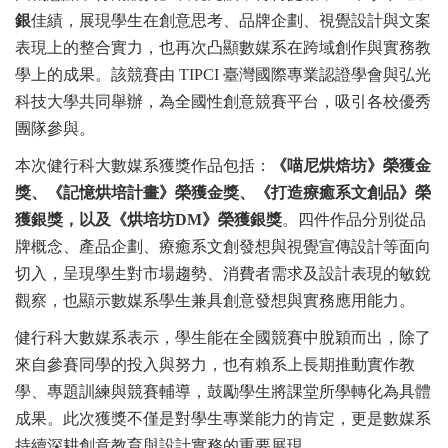
銀
佳績，展現學生在創意思考、品牌企劃、視覺設計與文案
表現上的整合實力，也再次凸顯數媒系在跨域創作與實務教
學上的成果。該競賽由 TIPCI 臺灣國際專業認證學會與弘光
科技大學共同舉辦，為全國性創意競賽平台，吸引各校優秀
團隊參與。
本次健行科大數媒系獲獎作品包括：
《喵尼烘焙坊》榮獲金
獎、《記憶烘培計畫》榮獲金獎、《打造療癒系文創品》榮
獲銀獎，以及《烘培坊DM》榮獲銀獎
。四件作品分別從品
牌概念、產品企劃、療癒系文創發想與視覺宣傳設計等面向
切入，呈現學生對市場趨勢、消費者需求及設計表現的敏銳
觀察，也顯示數媒系學生兼具創意發想與實務應用能力。
健行科大數媒系表示，學生能在全國競賽中脫穎而出，除了
來自參賽同學的投入與努力，也有賴系上長期推動實作教
學、專題訓練與競賽輔導，鼓勵學生將課堂所學轉化為具體
成果。此次獲獎不僅是對學生專業能力的肯定，更是數媒系
持續深耕創意教育與設計實務的重要展現。