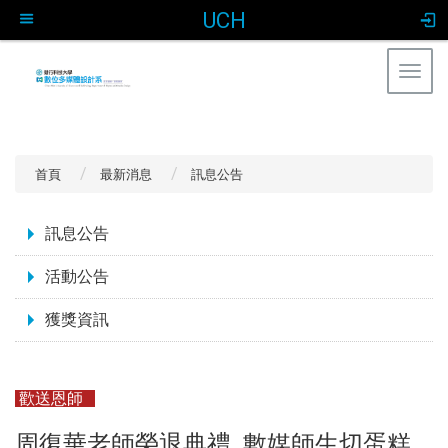
UCH
Togg
navig
:::
首頁
最新消息
訊息公告
:::
訊息公告
活動公告
獲獎資訊
歡送恩師
周復華老師榮退典禮 數媒師生切蛋糕