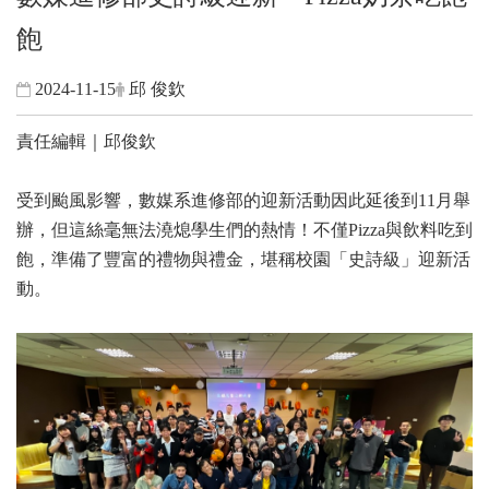
飽
2024-11-15
邱 俊欽
責任編輯｜邱俊欽
受到颱風影響，數媒系進修部的迎新活動因此延後到11月舉
辦，但這絲毫無法澆熄學生們的熱情！不僅Pizza與飲料吃到
飽，準備了豐富的禮物與禮金，堪稱校園「史詩級」迎新活
動。