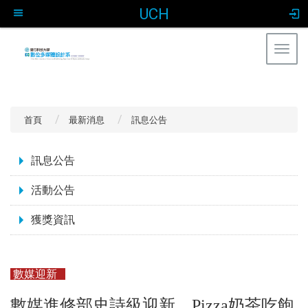
UCH
Togg
navig
:::
首頁
最新消息
訊息公告
:::
訊息公告
活動公告
獲獎資訊
數媒迎新
數媒進修部史詩級迎新 Pizza奶茶吃飽