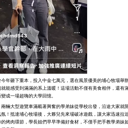
會今年砸下重本，投入中金七萬元，選在風景優美的埔心牧場舉
初就能感受到滿滿的系上溫暖！這場活動不僅有美食相伴，還有
新變成一場超嗨的大學回憶。
，兩輛大型遊覽車滿載著興奮的學弟妹從學校出發，沿途大家就開
氣氛！抵達埔心牧場後，大夥兒先來場破冰遊戲，讓大家迅速拉
待的烤肉環節，學長姐們早早準備好食材，不僅手把手教學弟妹