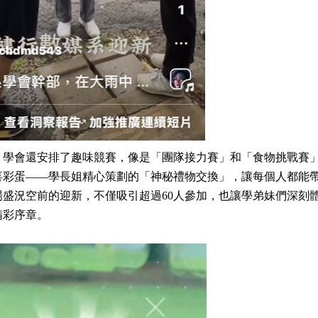
，學會還安排了趣味競賽，像是「團隊接力賽」和「食物挑戰賽
喜彩蛋——學長姐精心策劃的「神秘禮物交換」，讓每個人都能
場盛況空前的迎新，不僅吸引超過60人參加，也讓學弟妹們深刻
精彩序章。