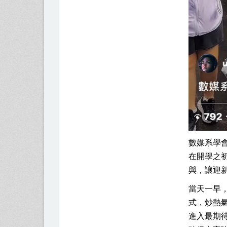
數媒系學
在開學之
與，讓迎
當天一早
式，炒熱
進入最期