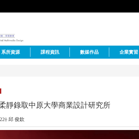
系所資源
課程資訊
數媒作品
企業實習
柔靜錄取中原大學商業設計研究所
-22
邱 俊欽