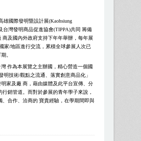
高雄國際發明暨設計展(
Kaohsiung
)及台灣發明商品促進協會(
TIPPA
)共同 籌備
 商及國內外政府支持下年年舉辦，每年展
國家
/
地區進行交流，累積全球參展人次已
可期。
台灣 作為本展覽之主辦國，精心營造一個國
發明技術/觀點之流通、落實創意商品化」
明家及廠 商，藉由媒體及此平台宣傳、分
的行銷管道。而對於參展的青年學子來說，
觸、合作、洽商的 寶貴經驗，在學期間即與