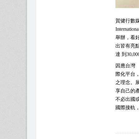
賀健行數
Internation
舉辦，看
出皆有亮
達 到
30,00
因應台灣 
際化平台
之理念。
享自己的
不必出國
國際接軌