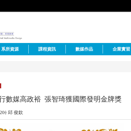
系所資源
課程資訊
數媒作品
企業實習
行數媒高政裕 張智琦獲國際發明金牌獎
-20
邱 俊欽