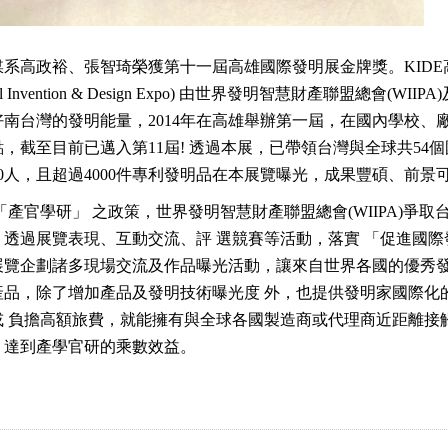
媒系高政裕、張智琦榮獲第十一屆高雄國際發明展金牌獎。
KIDE
al Invention & Design Expo
) 由世界發明智慧財產聯盟總會(
WIIPA
好南台灣的發明能量，
2014
年在高雄舉辦第一屆，在國內學校、廠
點，截至目前已邁入第
11
屆! 透過本展，已帶領台灣與全球共
54
個
0
人，且超過
4000
件專利發明品在本展覽曝光，成果豐碩、前景
「產官學研」 之政策，世界發明智慧財產聯盟總會(
WIIPA
)爭取
，透過展覽表現、互動交流、評 選競賽等活動，落實 「促進國際
展覽企劃諸多現場交流及作品曝光活動，讓來自世界各國的優秀發
產品，除了增加產品及發明技術曝光度 外，也提供發明家國際化
或 負擔高額旅費，就能擁有與全球各國製造商或代理商近距離接
，達到產學官研的乘數效益。