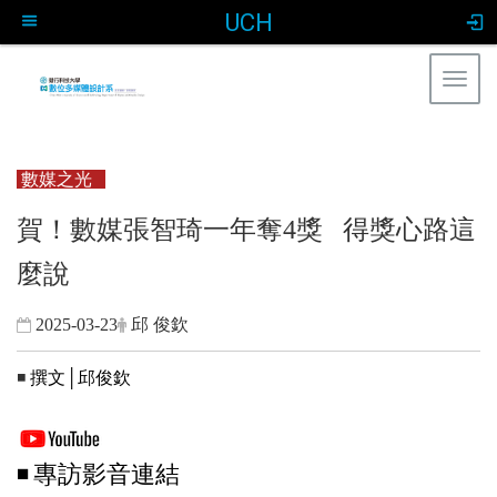
UCH
Togg
navig
:::
數媒之光
賀！數媒張智琦一年奪4獎 得獎心路這
麼說
2025-03-23
邱 俊欽
◾
撰文│邱俊欽
◾
專訪影音連結