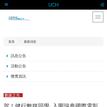
UCH
Togg
navig
:::
首頁
最新消息
:::
訊息公告
活動公告
獲獎資訊
數媒之光
賀！健行數媒同學 入圍瑞典國際電影