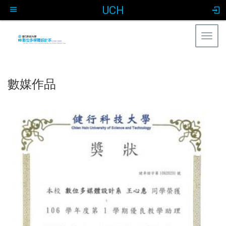
UCH
Togg
navig
:::
數媒作品