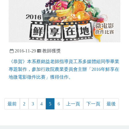
2016-11-29
教師獲獎
《恭賀》本系蔡銘益老師指導資工系多媒體組同學畢業
專題製作，參加行政院農業委員會主辦「2016年鮮享在
地微電影徵件比賽」獲得佳作。
最前
2
3
4
5
6
上一頁
下一頁
最後