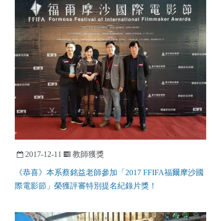
2017-12-11
教師獲獎
《恭喜》本系蔡銘益老師參加「2017 FFIFA福爾摩沙國
際電影節」榮獲評審特別提名紀錄片獎！