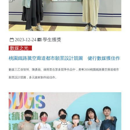
2023-12-24
學生獲獎
數媒之光
桃園鐵路騰空廊道都市願景設計競圖 健行數媒獲佳作
數媒三乙張智琦、陳彥蘋、鍾雨萱在眾多競爭作品中，勇奪2050桃園鐵路騰空廊道都市
願景設計競圖，多元媒材創作組佳作。