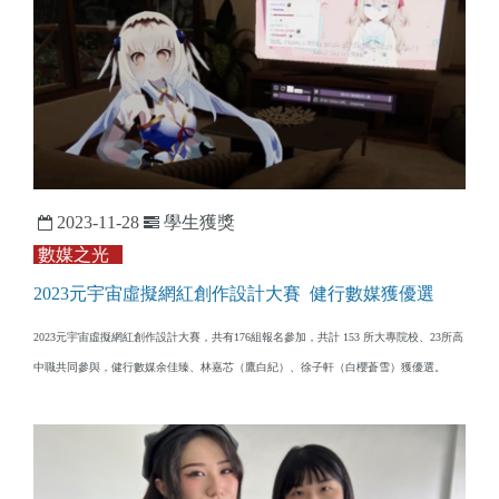
2023-11-28
學生獲獎
數媒之光
​2023元宇宙虛擬網紅創作設計大賽 健行數媒獲優選
2023元宇宙虛擬網紅創作設計大賽，共有176組報名參加，共計 153 所大專院校、23所高
中職共同參與，健行數媒余佳臻、林嘉芯（鷹白紀）、徐子軒（白櫻蒼雪）獲優選。