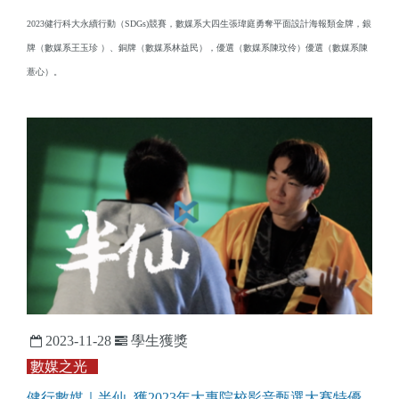
2023健行科大永續行動（SDGs)競賽，數媒系大四生張瑋庭勇奪平面設計海報類金牌，銀
牌（數媒系王玉珍 ）、銅牌（數媒系林益民），優選（數媒系陳玟伶）優選（數媒系陳
薏心）。
2023-11-28
學生獲獎
數媒之光
健行數媒｜半仙 獲2023年大專院校影音甄選大賽特優