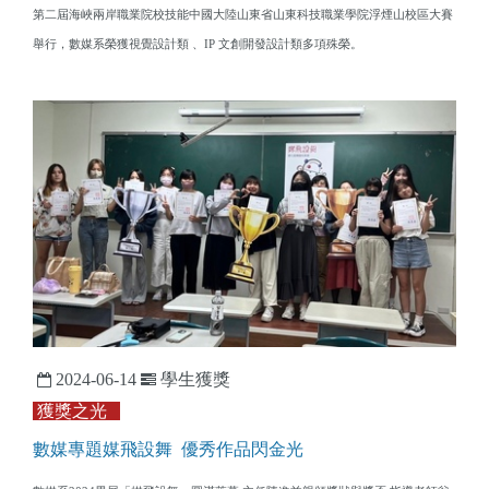
第二屆海峽兩岸職業院校技能中國大陸山東省山東科技職業學院浮煙山校區大賽
舉行，數媒系榮獲視覺設計類 、IP 文創開發設計類多項殊榮。
2024-06-14
學生獲獎
獲獎之光
數媒專題媒飛設舞 優秀作品閃金光