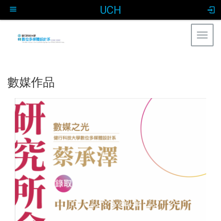
UCH
Togg
navig
:::
數媒作品