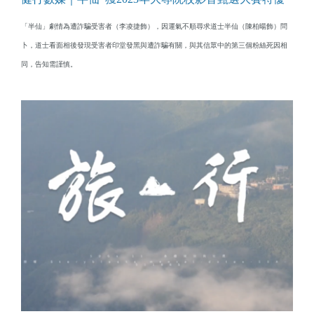
「半仙」劇情為遭詐騙受害者（李凌捷飾），因運氣不順尋求道士半仙（陳柏暘飾）問
卜，道士看面相後發現受害者印堂發黑與遭詐騙有關，與其信眾中的第三個粉絲死因相
同，告知需謹慎。