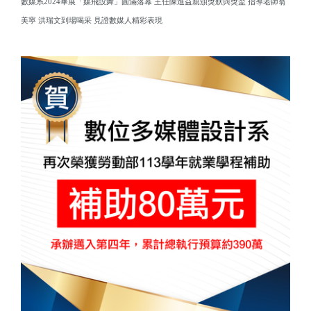
數媒系2024畢展「媒飛設舞」圓滿落幕 主任陳進益親頒獎狀與獎盃 指導老師翁
美寧 洪瑞文到場喝采 見證數媒人精彩表現