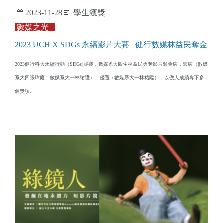
2023-11-28
學生獲獎
數媒之光
2023 UCH X SDGs 永續影片大賽 健行數媒林益民奪金
2023健行科大永續行動（SDGs)競賽，數媒系大四生林益民勇奪影片類金牌，銀牌（數媒
系大四張瑋庭、數媒系大一林祐陞）、優選（數媒系大一林祐陞），以傲人成績奪下多
個獎項。