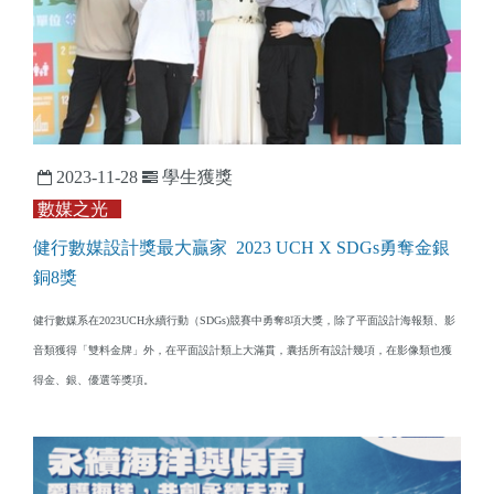
2023-11-28
學生獲獎
數媒之光
健行數媒設計獎最大贏家 2023 UCH X SDGs勇奪金銀
銅8獎
健行數媒系在2023UCH永續行動（SDGs)競賽中勇奪8項大獎，除了平面設計海報類、影
音類獲得「雙料金牌」外，在平面設計類上大滿貫，囊括所有設計幾項，在影像類也獲
得金、銀、優選等獎項。