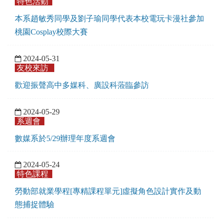
特色活動
本系趙敏秀同學及劉子瑜同學代表本校電玩卡漫社參加
桃園Cosplay校際大賽
2024-05-31
友校來訪
歡迎振聲高中多媒科、廣設科蒞臨參訪
2024-05-29
系週會
數媒系於5/29辦理年度系週會
2024-05-24
特色課程
勞動部就業學程[專精課程單元]虛擬角色設計實作及動
態捕捉體驗