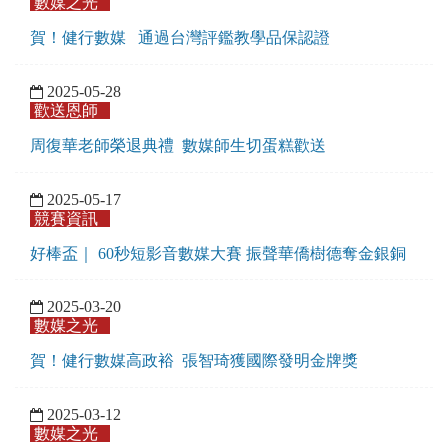
數媒之光
賀！健行數媒 通過台灣評鑑教學品保認證
2025-05-28
歡送恩師
周復華老師榮退典禮 數媒師生切蛋糕歡送
2025-05-17
競賽資訊
好棒盃｜ 60秒短影音數媒大賽 振聲華僑樹德奪金銀銅
2025-03-20
數媒之光
賀！健行數媒高政裕 張智琦獲國際發明金牌獎
2025-03-12
數媒之光