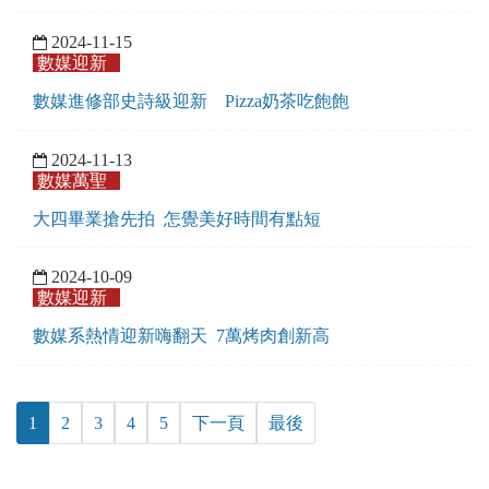
2024-11-15
數媒迎新
數媒進修部史詩級迎新 Pizza奶茶吃飽飽
2024-11-13
數媒萬聖
大四畢業搶先拍 怎覺美好時間有點短
2024-10-09
數媒迎新
數媒系熱情迎新嗨翻天 7萬烤肉創新高
1
2
3
4
5
下一頁
最後