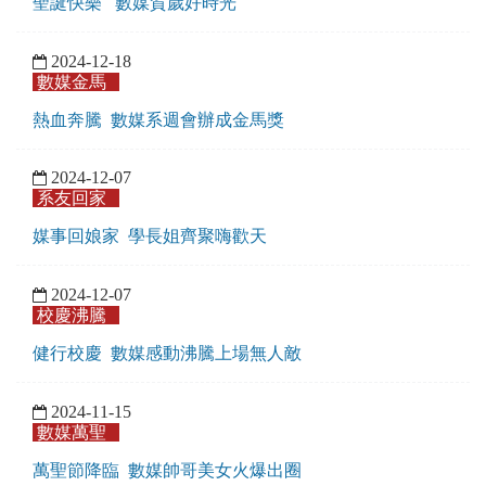
聖誕快樂 數媒賀歲好時光
2024-12-18
數媒金馬
熱血奔騰 數媒系週會辦成金馬獎
2024-12-07
系友回家
媒事回娘家 學長姐齊聚嗨歡天
2024-12-07
校慶沸騰
健行校慶 數媒感動沸騰上場無人敵
2024-11-15
數媒萬聖
萬聖節降臨 數媒帥哥美女火爆出圈