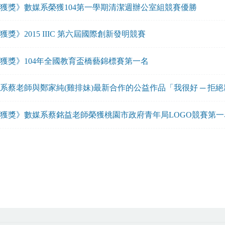
獲獎》數媒系榮獲104第一學期清潔週辦公室組競賽優勝
獲獎》2015 IIIC 第六屆國際創新發明競賽
獲獎》104年全國教育盃橋藝錦標賽第一名
系蔡老師與鄭家純(雞排妹)最新合作的公益作品「我很好 ─ 拒
獲獎》數媒系蔡銘益老師榮獲桃園市政府青年局LOGO競賽第一