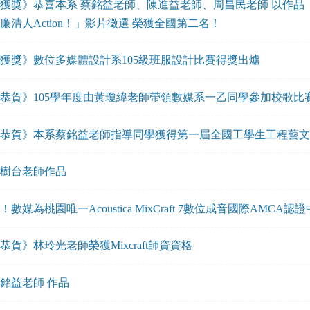
獲獎》恭喜本系 蔡銘益老師、陳進益老師、周昌民老師 以作
廉清人Action！」影片徵選 榮獲全國第二名！
獲獎》數位多媒體設計系105級班服設計比賽得獎出爐
恭賀》105學年度由黃瓊緯老師帶領數媒系一乙同學參加校歌比
恭賀》本系蔡銘益老師指導同學獲得第一屆全國工學生工程藝文
樹台老師作品
！數媒為桃園唯一Acoustica MixCraft 7數位成音國際AMCA認
恭賀》林玲光老師榮獲Mixcraft師資資格
銘益老師 作品