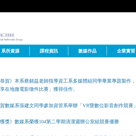
系所資源
課程資訊
數媒作品
企業實習
恭賀》本系蔡銘益老師指導資工系多媒體組同學畢業專題製作，參
享在地微電影徵件比賽」獲得佳作。
賀數媒系張建文同學參加資管系舉辦「VR暨數位影音創作競賽」
獲獎》數媒系榮獲104第二學期清潔週辦公室組競賽優勝