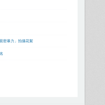
絕親密暴力」拍攝花絮
名