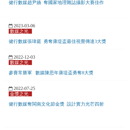
健行數媒趙尹嬿
奪
國家地理雜誌攝影大賽佳作
2023-03-06
數媒之光
健行數媒張瑋庭 勇奪康堤盃最佳視覺傳達3大獎
2022-12-03
數媒之光
參賽常勝軍 數媒陳思年康堤盃勇奪8大獎
2022-07-25
金獎之光
健行數媒奪閩南文化節金獎 設計實力光芒四射