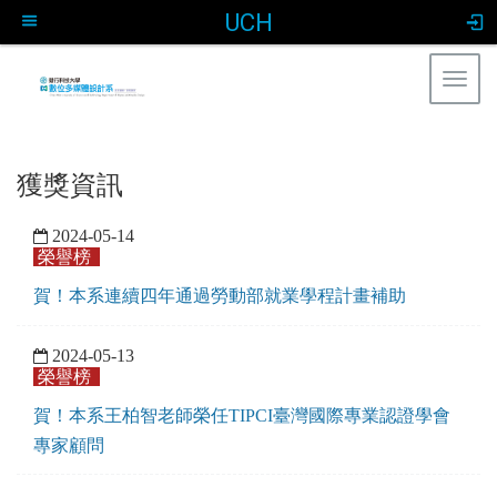
UCH
Togg
navig
:::
獲獎資訊
2024-05-14
榮譽榜
賀！本系連續四年通過勞動部就業學程計畫補助
2024-05-13
榮譽榜
賀！本系王柏智老師榮任TIPCI臺灣國際專業認證學會
專家顧問