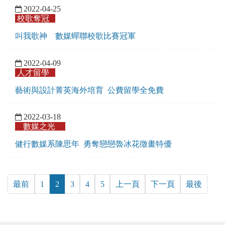
2022-04-25
校歌奪冠
叫我歌神 數媒蟬聯校歌比賽冠軍
2022-04-09
人才留學
藝術與設計菁英海外培育 公費留學全免費
2022-03-18
數媒之光
健行數媒系陳思年 勇奪戀戀魯冰花徵畫特優
最前
1
2
3
4
5
上一頁
下一頁
最後