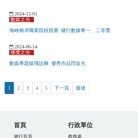
2024-12-01
數媒之光
海峽兩岸職業院校競賽 健行數媒奪一、二等獎
2024-06-14
獲獎之光
數媒專題媒飛設舞 優秀作品閃金光
1
2
3
4
5
下一頁
最後
首頁
行政單位
健行首頁
教務處