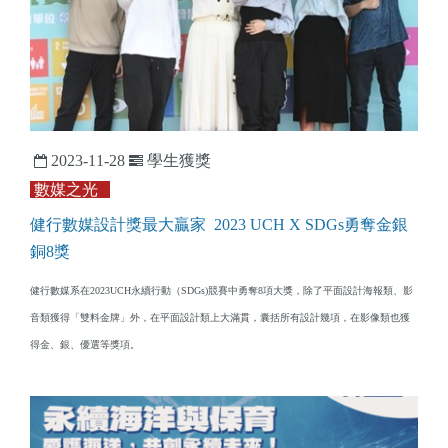
2023-11-28
學生獲獎
數媒之光
健行數媒設計獎最大贏家 2023 UCH X SDGs勇奪金銀
銅8獎
健行數媒系在2023UCH永續行動（SDGs)競賽中勇奪8項大獎，除了平面設計海報類、影
音類獲得「雙料金牌」外，在平面設計類上大滿貫，囊括所有設計幾項，在影像類也獲
得金、銀、優選等獎項。