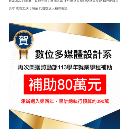
數媒系2024畢展「媒飛設舞」圓滿落幕 主任陳進益親頒獎狀與獎盃 指導老師翁
美寧 洪瑞文到場喝采 見證數媒人精彩表現