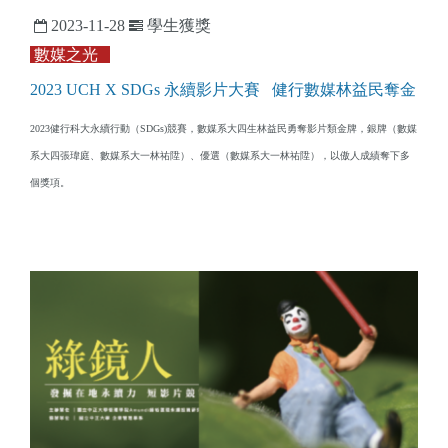
2023-11-28
學生獲獎
數媒之光
2023 UCH X SDGs 永續影片大賽 健行數媒林益民奪金
2023健行科大永續行動（SDGs)競賽，數媒系大四生林益民勇奪影片類金牌，銀牌（數媒
系大四張瑋庭、數媒系大一林祐陞）、優選（數媒系大一林祐陞），以傲人成績奪下多
個獎項。