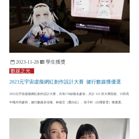
2023-11-28
學生獲獎
數媒之光
​2023元宇宙虛擬網紅創作設計大賽 健行數媒獲優選
2023元宇宙虛擬網紅創作設計大賽，共有176組報名參加，共計 153 所大專院校、23所高
中職共同參與，健行數媒余佳臻、林嘉芯（鷹白紀）、徐子軒（白櫻蒼雪）獲優選。