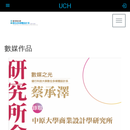
UCH
Togg
navig
:::
數媒作品