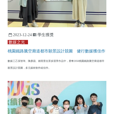
2023-12-24
學生獲獎
數媒之光
桃園鐵路騰空廊道都市願景設計競圖 健行數媒獲佳作
數媒三乙張智琦、陳彥蘋、鍾雨萱在眾多競爭作品中，勇奪2050桃園鐵路騰空廊道都市
願景設計競圖，多元媒材創作組佳作。