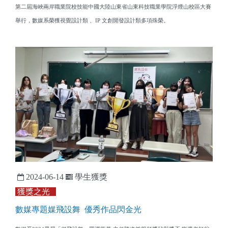
第二屆海峽兩岸職業院校技能中國大陸山東省山東科技職業學院浮煙山校區大賽
舉行，數媒系榮獲視覺設計類 、IP 文創開發設計類多項殊榮。
2024-06-14
學生獲獎
獲獎之光
數媒專題媒飛設舞 優秀作品閃金光