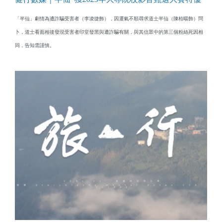
「半仙」劇情為遭詐騙受害者（李凌捷飾），因運氣不順尋求道士半仙（陳柏暘飾）問
卜，道士看面相後發現受害者印堂發黑與遭詐騙有關，與其信眾中的第三個粉絲死因相
同，告知需謹慎。