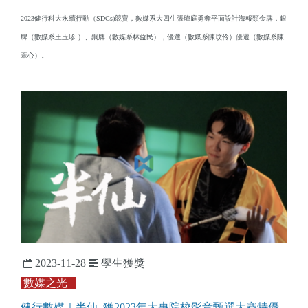
2023健行科大永續行動（SDGs)競賽，數媒系大四生張瑋庭勇奪平面設計海報類金牌，銀
牌（數媒系王玉珍 ）、銅牌（數媒系林益民），優選（數媒系陳玟伶）優選（數媒系陳
薏心）。
2023-11-28
學生獲獎
數媒之光
健行數媒｜半仙 獲2023年大專院校影音甄選大賽特優